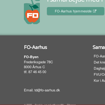
FO-Aarhus hjemmeside
FO-Aarhus
Samar
FO-Aar
FO-Byen
Frederiksgade 78C
Det kr
8000 Århus C
Daghøj
tlf. 87 46 45 00
FVU/Or
Kor i 
Email.
td@fo-aarhus.dk
© 2026
Cookie- og privatlivspolitik
Sitemap