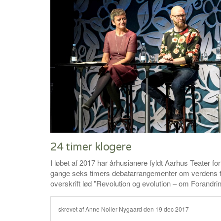
24 timer klogere
I løbet af 2017 har århusianere fyldt Aarhus Teater fo
gange seks timers debatarrangementer om verdens fre
overskrift lød ”Revolution og evolution – om Forandrin
skrevet af Anne Noller Nygaard den
19 dec 2017