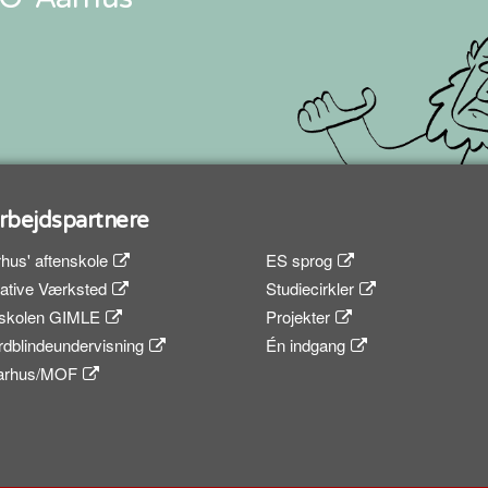
bejdspartnere
hus' aftenskole
ES sprog
eative Værksted
Studiecirkler
skolen GIMLE
Projekter
dblindeundervisning
Én indgang
Aarhus/MOF